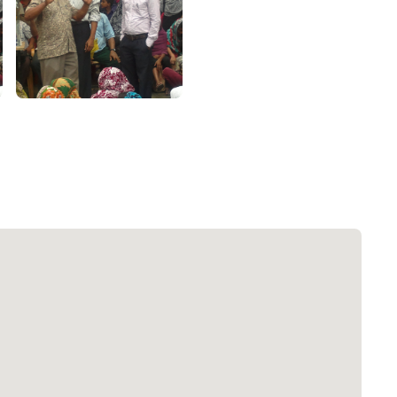
২২
 সেবা
৮
়তা লাইন
০৯
র্মচারী কল্যাণ বোর্ড হটলাইন
০৮৮৮৮৮৮৮
নিয়ন্ত্রণ হটলাইন
১৩