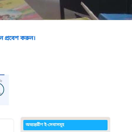
রুন।
৯
৭
অভ্যন্তরীণ ই-সেবাসমূহ