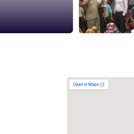
১৬১
স্মার্ট ভূমি
১০৯
শিশু সহায
১৬১
বাংলাদেশ ক
০১৯
মাদকদ্রব্য 
১৬১