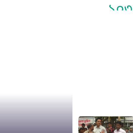
১০৩
সুপ্রীম কোর
১০৯
নারী ও শিশ
১০৬
দুদক
১০২
দুর্যোগের 