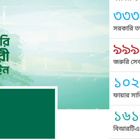
৩৩৩
সরকারি তথ
৯৯৯
জরুরি সেব
১০২
ফায়ার সার
১৬১
বিআরটিএ স