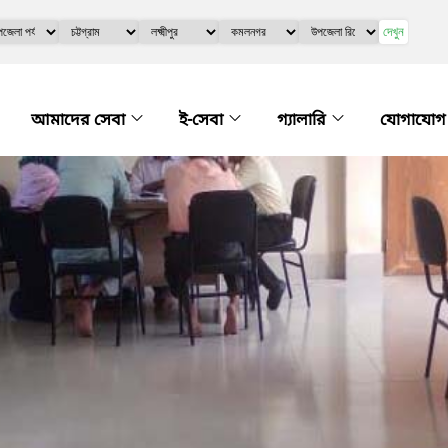
দেখুন
আমাদের সেবা
ই-সেবা
গ্যালারি
যোগাযো