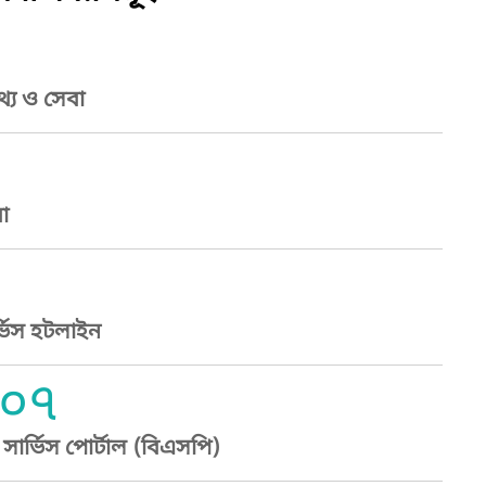
্য ও সেবা
া
্ভিস হটলাইন
০৭
ার্ভিস পোর্টাল (বিএসপি)