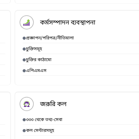
কর্মসম্পাদন ব্যবস্থাপনা
প্রজ্ঞাপন/পরিপত্র/নীতিমালা
চুক্তিসমূহ
চুক্তির কাঠামো
এপিএমএস
জরূরি কল
৩৩৩ থেকে তথ্য-সেবা
কল সেন্টারসমূহ