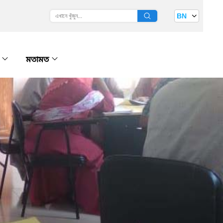
BN
গ
মতামত